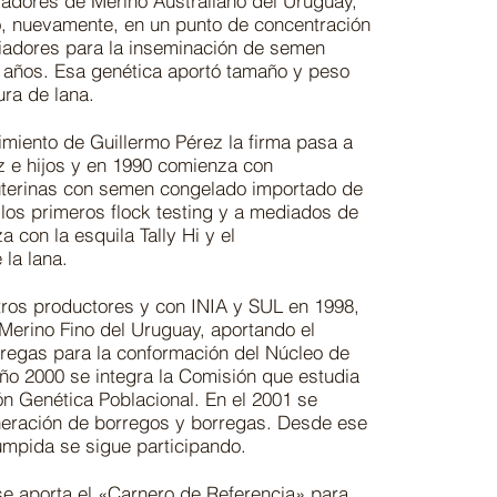
iadores de Merino Australiano del Uruguay,
io, nuevamente, en un punto de concentración
riadores para la inseminación de semen
s años. Esa genética aportó tamaño y peso
ura de lana.
cimiento de Guillermo Pérez la firma pasa a
z e hijos y en 1990 comienza con
uterinas con semen congelado importado de
n los primeros flock testing y a mediados de
 con la esquila Tally Hi y el
la lana.
ros productores y con INIA y SUL en 1998,
Merino Fino del Uruguay, aportando el
egas para la conformación del Núcleo de
ño 2000 se integra la Comisión que estudia
ón Genética Poblacional. En el 2001 se
neración de borregos y borregas. Desde ese
umpida se sigue participando.
se aporta el «Carnero de Referencia» para