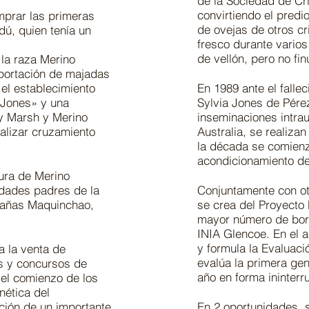
de la Sociedad de Cr
convirtiendo el pred
mprar las primeras
de ovejas de otros c
ú, quien tenía un
fresco durante vario
de vellón, pero no fin
 la raza Merino
portación de majadas
el establecimiento
En 1989 ante el falle
 Jones» y una
Sylvia Jones de Pére
y Marsh y Merino
inseminaciones intra
alizar cruzamiento
Australia, se realiza
la década se comienza
acondicionamiento de 
ura de Merino
idades padres de la
Conjuntamente con ot
bañas Maquinchao,
se crea del Proyecto 
mayor número de borr
INIA Glencoe. En el a
y formula la Evaluaci
a la venta de
evalúa la primera ge
es y concursos de
año en forma ininterr
 el comienzo de los
nética del
ación de un importante
En 2 oportunidades, 